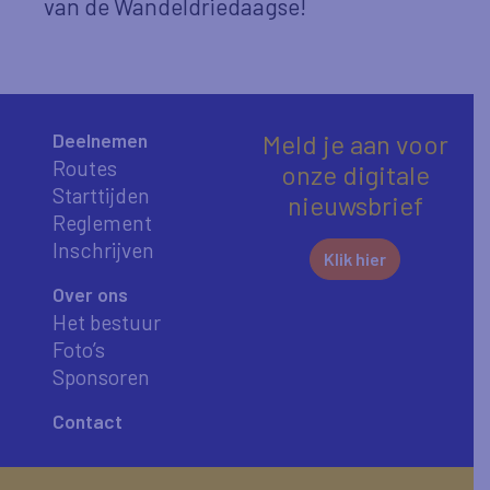
van de Wandeldriedaagse!
Deelnemen
Meld je aan voor
Routes
onze digitale
Starttijden
nieuwsbrief
Reglement
Inschrijven
Klik hier
Over ons
Het bestuur
Foto’s
Sponsoren
Contact