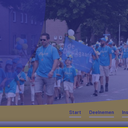
Start
Deelnemen
In