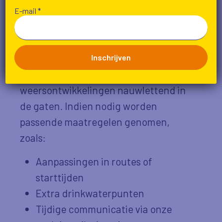
E-mail
*
Wat doet de organisatie?
De organisatie van de
Wandeldriedaagse houdt de
weersontwikkelingen nauwlettend in
de gaten. Indien nodig worden
passende maatregelen genomen,
zoals:
Aanpassingen in routes of
starttijden
Extra drinkwaterpunten
Tijdige communicatie via onze